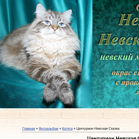
Главная
»
Фотоальбом
»
Котята
» Центурион Невская Сказка
Центурион Невская 