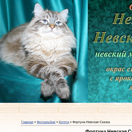
Главная
»
Фотоальбом
»
Котята
» Фортуна Невская Сказка
Фортуна Невская С